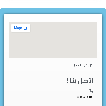
كن على اتصال بنا!
اتصل بنا !
01030401115⁩