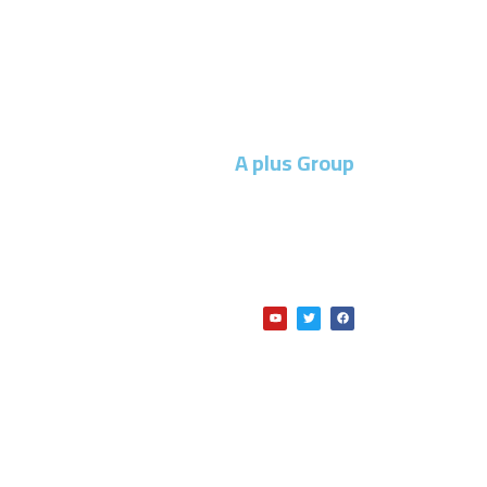
A plus Group
تُعتبر شركة A PLUS GROUP واحدة من أبرز
مجال الإنشاءات والبناء والتطوير، بالإضافة إلى عدة
واحدة منها في مجالها،